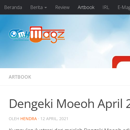
Beranda
Berita
Review
Artbook
IRL
E-Ma
Skip to content
ARTBOOK
Dengeki Moeoh April 
OLEH
HENDRA
·
12 APRIL, 2021