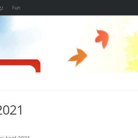
gz
Fun
2021