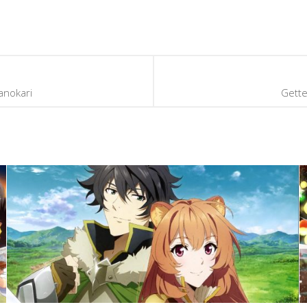
anokari
Gette