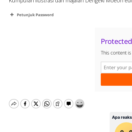
Kumpulan ilustrasi dari majalah Dengeki Moeoh edis
Petunjuk Password
Protected
This content i