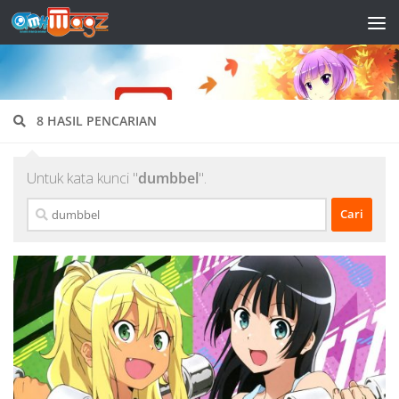
Skip to content
8 HASIL PENCARIAN
Untuk kata kunci "
dumbbel
".
Cari
untuk: