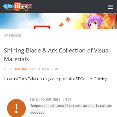
Skip to content
ARTBOOK
Shining Blade & Ark Collection of Visual
Materials
OLEH
HENDRA
·
11 OKTOBER, 2018
Ilustrasi Tony Taka untuk game produksi SEGA seri Shining.
Failed to get data. Error:
Request had insufficient authentication
scopes.