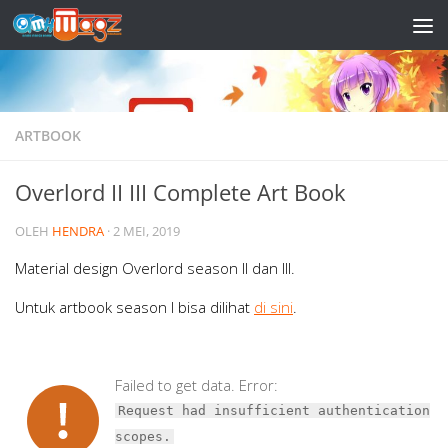
Skip to content
ARTBOOK
Overlord II III Complete Art Book
OLEH
HENDRA
·
2 MEI, 2019
Material design Overlord season II dan III.
Untuk artbook season I bisa dilihat
di sini
.
Failed to get data. Error:
Request had insufficient authentication
scopes.