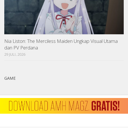
Nia Liston: The Merciless Maiden Ungkap Visual Utama
dan PV Perdana
29 JULI, 2026
GAME