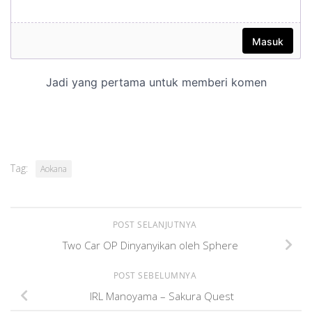
Tag:
Aokana
POST SELANJUTNYA
Two Car OP Dinyanyikan oleh Sphere
POST SEBELUMNYA
IRL Manoyama – Sakura Quest