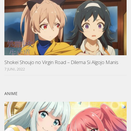
Shokei Shoujo no Virgin Road – Dilema Si Algojo Manis
7 JUNI, 2022
ANIME