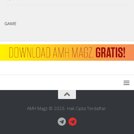
GAME
AMH Magz © 2026. Hak Cipta Terdaftar.