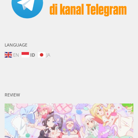
LANGUAGE
EN
ID
JA
REVIEW