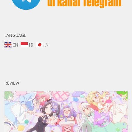
LANGUAGE
EN
ID
JA
REVIEW