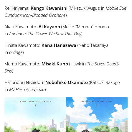
Rei Kiriyama:
Kengo Kawanishi
(Mikazuki Augus in
Mobile Suit
Gundam: Iron-Blooded Orphans
)
Akari Kawamoto:
Ai Kayano
(Meiko “Menma” Honma
in
Anohana: The Flower We Saw That Day
)
Hinata Kawamoto:
Kana Hanazawa
(Naho Takamiya
in
orange
)
Momo Kawamoto:
Misaki Kuno
(Hawk in
The Seven Deadly
Sins
)
Harunobu Nikaidou:
Nobuhiko Okamoto
(Katsuki Bakugo
in
My Hero Academia
)