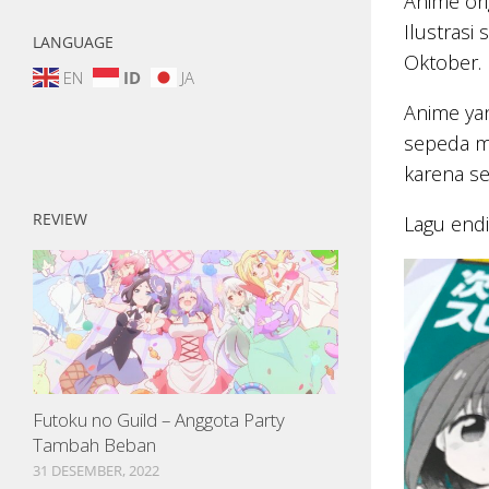
Anime ori
Ilustrasi
LANGUAGE
Oktober.
EN
ID
JA
Anime yan
sepeda mo
karena se
REVIEW
Lagu endi
Futoku no Guild – Anggota Party
Tambah Beban
31 DESEMBER, 2022