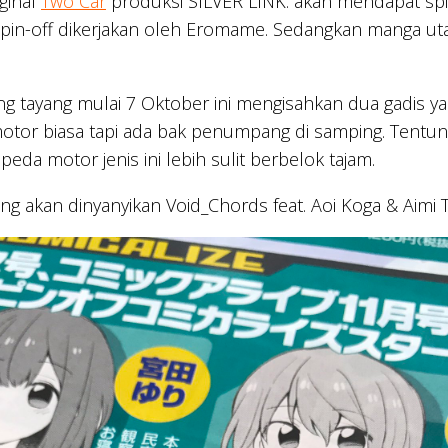
ginal
Two Car
produksi SILVER LINK. akan mendapat spin
 spin-off dikerjakan oleh Eromame. Sedangkan manga ut
g tayang mulai 7 Oktober ini mengisahkan dua gadis y
tor biasa tapi ada bak penumpang di samping. Tentun
peda motor jenis ini lebih sulit berbelok tajam.
ng akan dinyanyikan Void_Chords feat. Aoi Koga & Aimi Ta