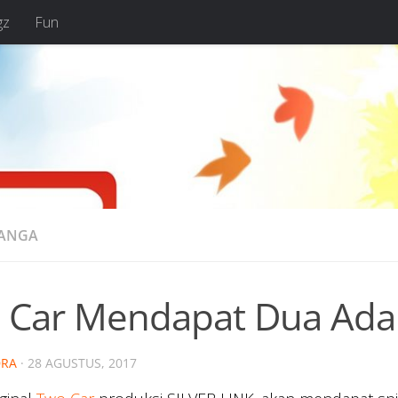
gz
Fun
MANGA
 Car Mendapat Dua Ada
RA
·
28 AGUSTUS, 2017