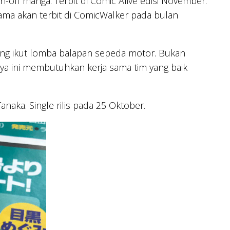
-off manga. Terbit di Comic Alive edisi November.
ama akan terbit di ComicWalker pada bulan
ang ikut lomba balapan sepeda motor. Bukan
ya ini membutuhkan kerja sama tim yang baik
naka. Single rilis pada 25 Oktober.