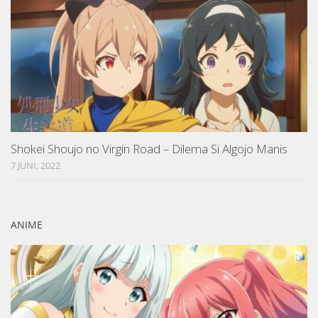
Shokei Shoujo no Virgin Road – Dilema Si Algojo Manis
7 JUNI, 2022
ANIME