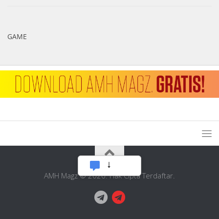
GAME
AMH Magz © 2026. Hak Cipta Terdaftar.