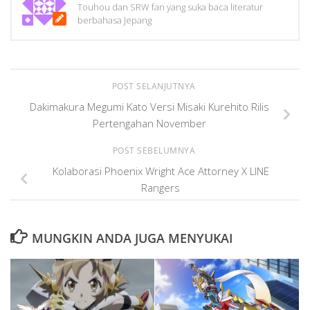
Touhou dan SRW fan yang suka baca literatur
berbahasa Jepang
POST SELANJUTNYA
Dakimakura Megumi Kato Versi Misaki Kurehito Rilis
Pertengahan November
POST SEBELUMNYA
Kolaborasi Phoenix Wright Ace Attorney X LINE
Rangers
MUNGKIN ANDA JUGA MENYUKAI