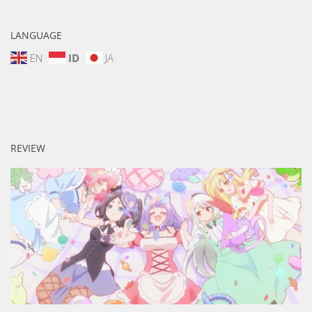
LANGUAGE
EN
ID
JA
REVIEW