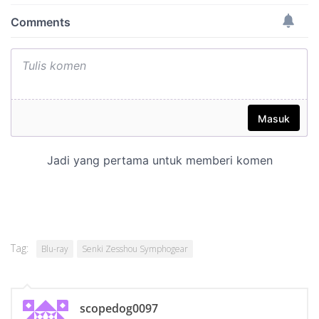
Tag:
Blu-ray
Senki Zesshou Symphogear
scopedog0097