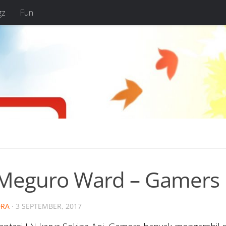
gz
Fun
 Meguro Ward – Gamers
RA
·
3 SEPTEMBER, 2017