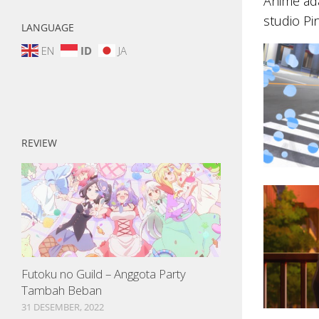
Anime ada
studio Pi
LANGUAGE
EN
ID
JA
REVIEW
Futoku no Guild – Anggota Party
Tambah Beban
31 DESEMBER, 2022