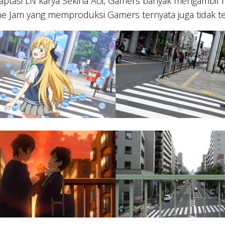
ptasi LN karya Sekina Aoi, Gamers banyak mengambil re
ne Jam yang memproduksi Gamers ternyata juga tidak terl