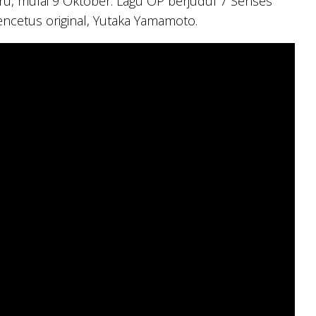
u, mulai 9 Oktober. Lagu OP berjudul 7 Senses
encetus original, Yutaka Yamamoto.