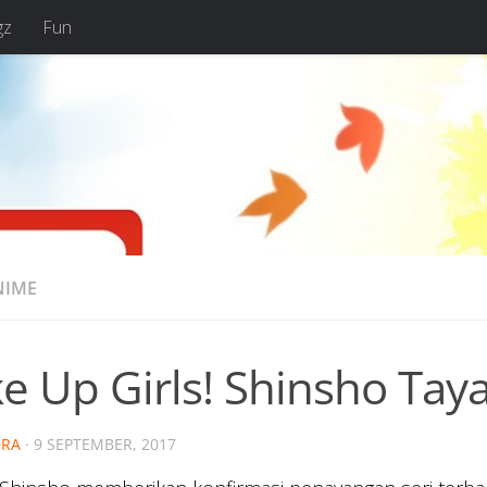
gz
Fun
NIME
e Up Girls! Shinsho Tay
RA
·
9 SEPTEMBER, 2017