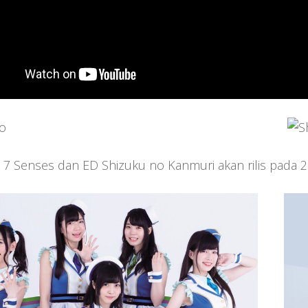
 7 Senses dan ED Shizuku no Kanmuri akan rilis pada 