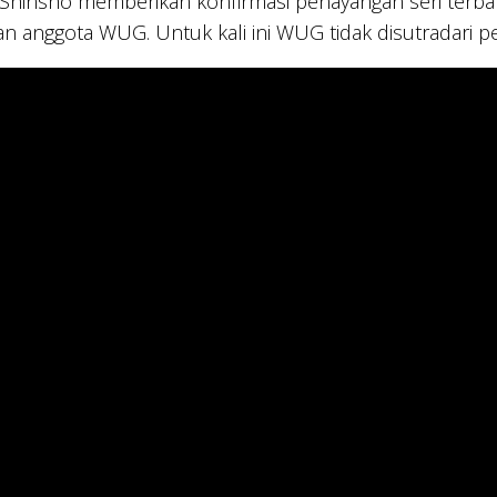
Shinsho memberikan konfirmasi penayangan seri terbar
an anggota WUG. Untuk kali ini WUG tidak disutradari p