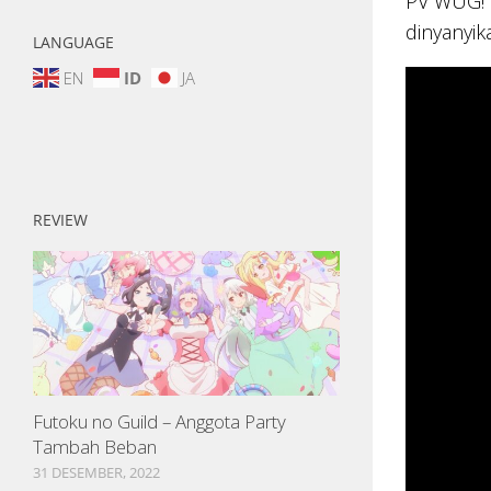
PV WUG! 
dinyanyik
LANGUAGE
EN
ID
JA
REVIEW
Futoku no Guild – Anggota Party
Tambah Beban
31 DESEMBER, 2022