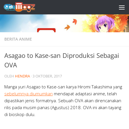
Skip to content
BERITA ANIME
Asagao to Kase-san Diproduksi Sebagai
OVA
OLEH
HENDRA
·
3 OKTOBER, 2017
Manga yuri Asagao to Kase-san karya Hiromi Takashima yang
sebelumnya diumumkan
mendapat adaptasi anime, telah
dipastikan jenis formatnya. Sebuah OVA akan direncanakan
rilis pada musim panas (Agustus) 2018. OVA ini akan tayang
di bioskop dulu.