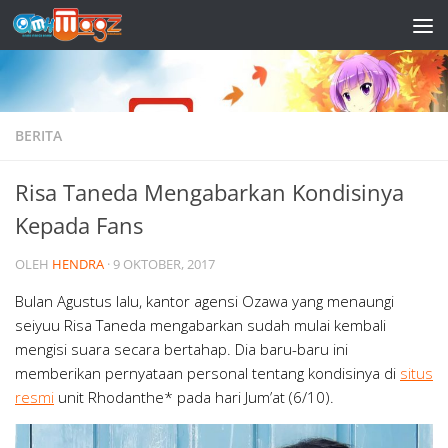
Skip to content
BERITA
Risa Taneda Mengabarkan Kondisinya
Kepada Fans
OLEH
HENDRA
·
9 OKTOBER, 2017
Bulan Agustus lalu, kantor agensi Ozawa yang menaungi
seiyuu Risa Taneda mengabarkan sudah mulai kembali
mengisi suara secara bertahap. Dia baru-baru ini
memberikan pernyataan personal tentang kondisinya di
situs
resmi
unit Rhodanthe* pada hari Jum’at (6/10).