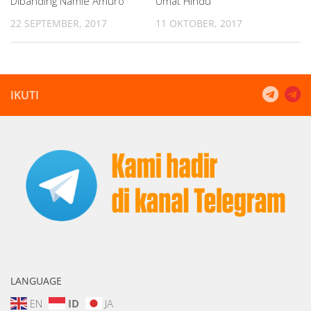
Dibanding Namie Amuro
Umat Hindu
22 SEPTEMBER, 2017
11 OKTOBER, 2017
IKUTI
LANGUAGE
EN
ID
JA