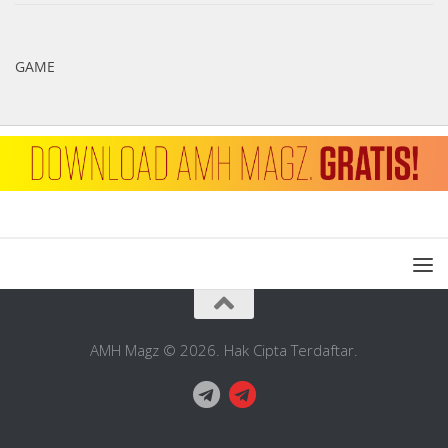
GAME
AMH Magz © 2026. Hak Cipta Terdaftar.