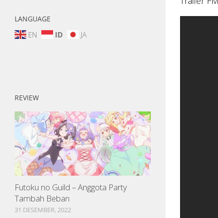
Trailer F
LANGUAGE
EN
ID
JA
REVIEW
Futoku no Guild – Anggota Party
Tambah Beban
31 DESEMBER, 2022