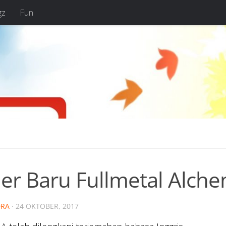
gz
Fun
ler Baru Fullmetal Alche
RA
·
24 OKTOBER, 2017