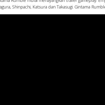
ama Rumble mulai menayangkan trailer gameplay. Empat
Kagura, Shinpachi, Katsura dan Takasugi. Gintama Rumble 