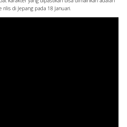
 karakter yang dipastikan bisa dimainkan adalah
rilis di Jepang pada 18 Januari.