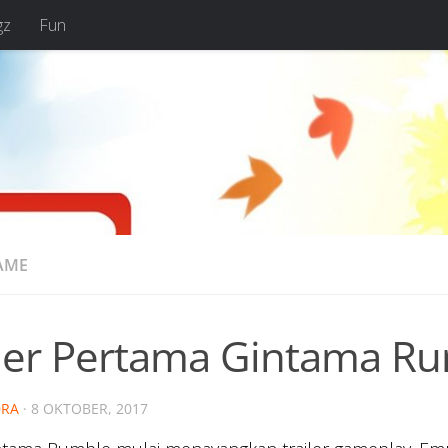
gz
Fun
AME
iler Pertama Gintama R
RA
·
8 OKTOBER, 2017