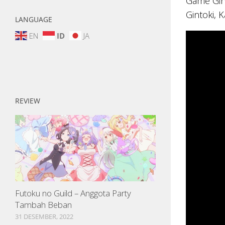
Game Gint
Gintoki, 
LANGUAGE
EN
ID
JA
REVIEW
Futoku no Guild – Anggota Party
Tambah Beban
31 DESEMBER, 2022