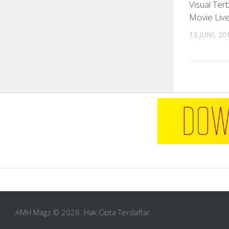
Visual Terb
Movie Live
13 JUNI, 20
AMH Magz © 2026. Hak Cipta Terdaftar.