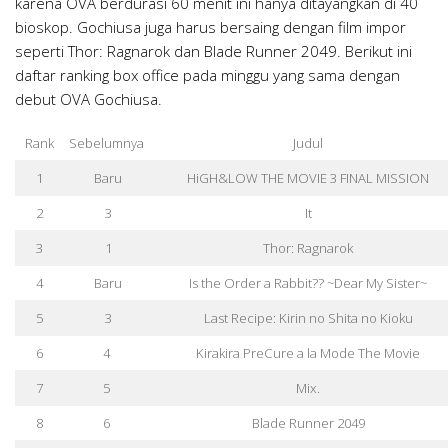
karena OVA berdurasi 60 menit ini hanya ditayangkan di 40
bioskop. Gochiusa juga harus bersaing dengan film impor
seperti Thor: Ragnarok dan Blade Runner 2049. Berikut ini
daftar ranking box office pada minggu yang sama dengan
debut OVA Gochiusa.
Rank
Sebelumnya
Judul
1
Baru
HiGH&LOW THE MOVIE 3 FINAL MISSION
2
3
It
3
1
Thor: Ragnarok
4
Baru
Is the Order a Rabbit?? ~Dear My Sister~
5
3
Last Recipe: Kirin no Shita no Kioku
6
4
Kirakira PreCure a la Mode The Movie
7
5
Mix.
8
6
Blade Runner 2049