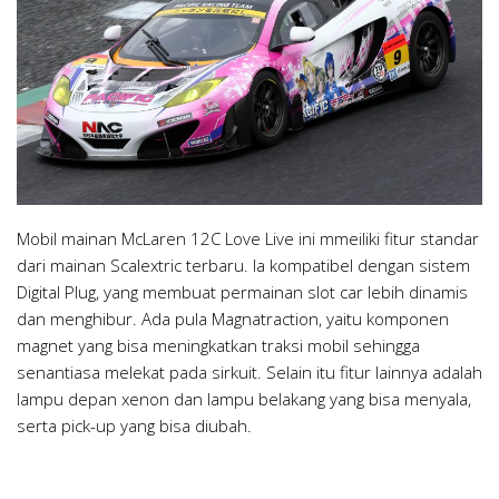
Mobil mainan McLaren 12C Love Live ini mmeiliki fitur standar
dari mainan Scalextric terbaru. Ia kompatibel dengan sistem
Digital Plug, yang membuat permainan slot car lebih dinamis
dan menghibur. Ada pula Magnatraction, yaitu komponen
magnet yang bisa meningkatkan traksi mobil sehingga
senantiasa melekat pada sirkuit. Selain itu fitur lainnya adalah
lampu depan xenon dan lampu belakang yang bisa menyala,
serta pick-up yang bisa diubah.