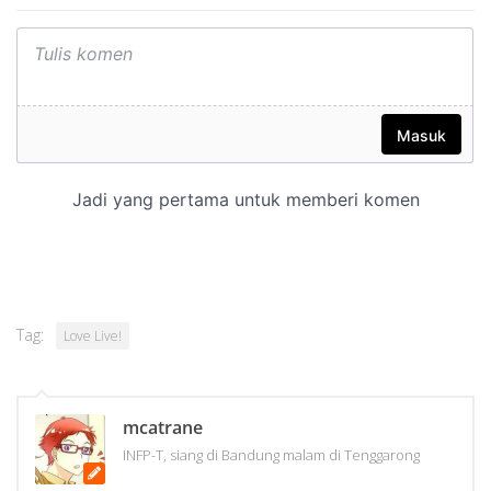
Tag:
Love Live!
mcatrane
INFP-T, siang di Bandung malam di Tenggarong