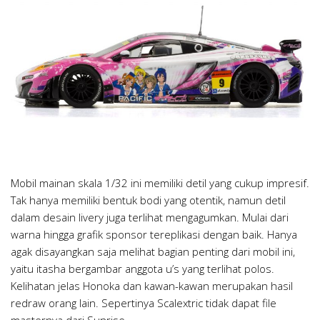
Mobil mainan skala 1/32 ini memiliki detil yang cukup impresif.
Tak hanya memiliki bentuk bodi yang otentik, namun detil
dalam desain livery juga terlihat mengagumkan. Mulai dari
warna hingga grafik sponsor tereplikasi dengan baik. Hanya
agak disayangkan saja melihat bagian penting dari mobil ini,
yaitu itasha bergambar anggota u’s yang terlihat polos.
Kelihatan jelas Honoka dan kawan-kawan merupakan hasil
redraw orang lain. Sepertinya Scalextric tidak dapat file
masternya dari Sunrise.