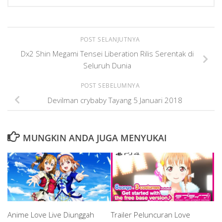
POST SELANJUTNYA
Dx2 Shin Megami Tensei Liberation Rilis Serentak di
Seluruh Dunia
POST SEBELUMNYA
Devilman crybaby Tayang 5 Januari 2018
MUNGKIN ANDA JUGA MENYUKAI
Anime Love Live Diunggah
Trailer Peluncuran Love