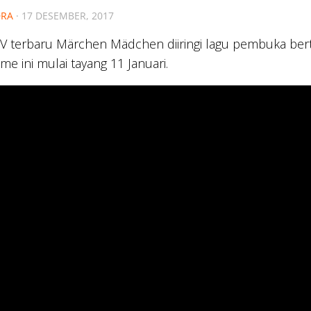
RA
·
17 DESEMBER, 2017
V terbaru Märchen Mädchen diiringi lagu pembuka bert
ime ini mulai tayang 11 Januari.