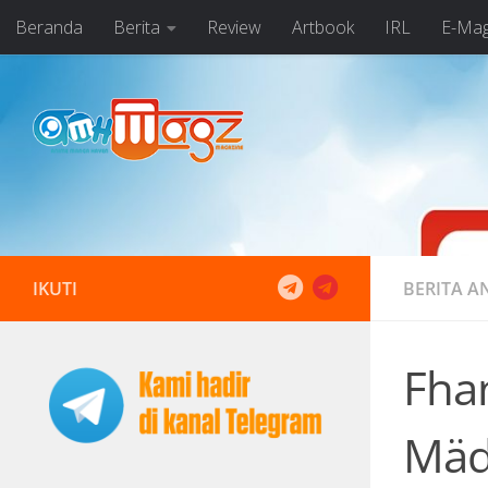
Beranda
Berita
Review
Artbook
IRL
E-Ma
Skip to content
IKUTI
BERITA A
Fha
Mäd