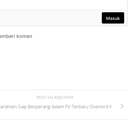
POST SELANJUTNYA
zardmen Siap Berperang dalam PV Terbaru Overlord II