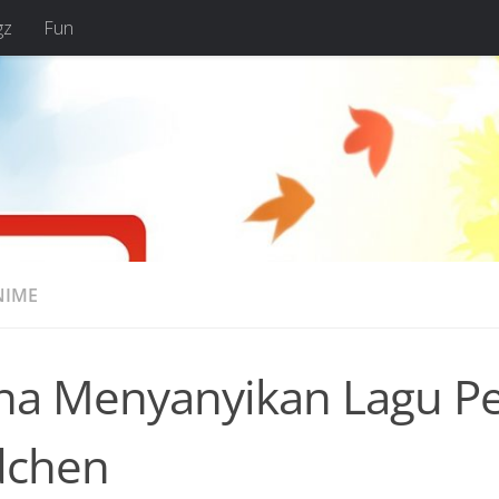
gz
Fun
NIME
na Menyanyikan Lagu 
chen