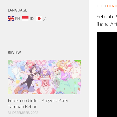
OLEH
HEND
LANGUAGE
Sebuah P
EN
ID
JA
fhana. An
REVIEW
Futoku no Guild – Anggota Party
Tambah Beban
31 DESEMBER, 2022