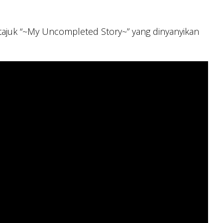
ajuk “~My Uncompleted Story~” yang dinyanyikan