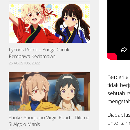
Lycoris Recoil – Bunga Cantik
Pembawa Kedamaian
25 AGUSTUS, 2022
Bercerita
tidak ber
sebuah ra
mengetahu
Diadaptas
Shokei Shoujo no Virgin Road – Dilema
Entertain
Si Algojo Manis