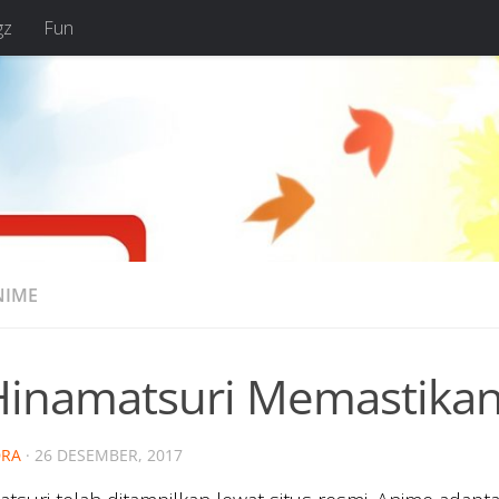
gz
Fun
NIME
Hinamatsuri Memastikan
RA
·
26 DESEMBER, 2017