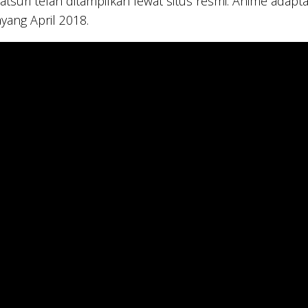
tsuri telah ditampilkan lewat situs resmi. Anime adapta
ayang April 2018.