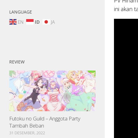
PV Hinama
ini akan t
LANGUAGE
EN
ID
JA
REVIEW
Futoku no Guild – Anggota Party
Tambah Beban
31 DESEMBER, 2022