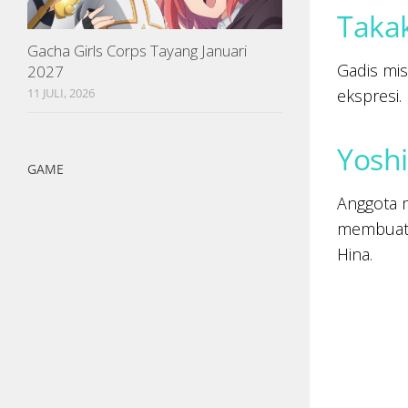
Taka
Gacha Girls Corps Tayang Januari
Gadis mis
2027
ekspresi.
11 JULI, 2026
Yoshi
GAME
Anggota m
membuatn
Hina.