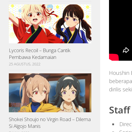
Lycoris Recoil – Bunga Cantik
Pembawa Kedamaian
25 AGUSTUS, 2022
Houshin E
beberapa
dirilis s
Staff
Shokei Shoujo no Virgin Road – Dilema
Direc
Si Algojo Manis