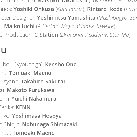
s Composition:
Natsuko Takahashi
(
Love and Lies
,
URA
rios:
Yoshiki Ohkusa
(
Kutsudaru.
),
Rintaro Ikeda
(
Love
cter Designer:
Yoshimitsu Yamashita
(
Mushibugyo
,
Sa
c:
Maiko Iuchi
(
A Certain Magical Index
,
Rewrite
)
 Production:
C-Station
(
Dragonar Academy
,
Star-Mu
)
uu
ubou (Kyoushiga):
Kensho Ono
hu:
Tomoaki Maeno
u-syann:
Takahiro Sakurai
ku:
Makoto Furukawa
enn:
Yuichi Nakamura
Tenka:
KENN
Hiko:
Yoshimasa Hosoya
 Shinjin:
Nobunaga Shimazaki
huu:
Tomoaki Maeno