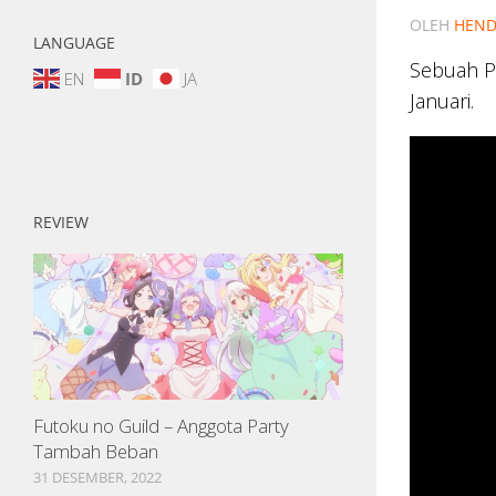
OLEH
HEND
LANGUAGE
Sebuah PV
EN
ID
JA
Januari.
REVIEW
Futoku no Guild – Anggota Party
Tambah Beban
31 DESEMBER, 2022