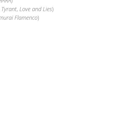
HARA
)
 Tyrant
,
Love and Lies
)
murai Flamenco
)