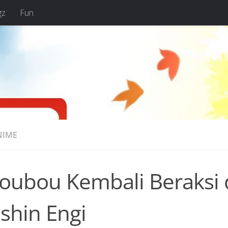
gz
Fun
NIME
koubou Kembali Beraksi
shin Engi