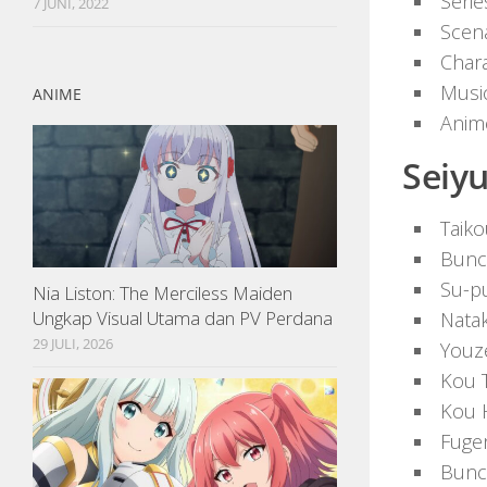
Serie
7 JUNI, 2022
Scena
Chara
Musi
ANIME
Anime
Seiy
Taiko
Bunc
Su-p
Nia Liston: The Merciless Maiden
Ungkap Visual Utama dan PV Perdana
Nata
29 JULI, 2026
Youz
Kou 
Kou 
Fugen
Bunc