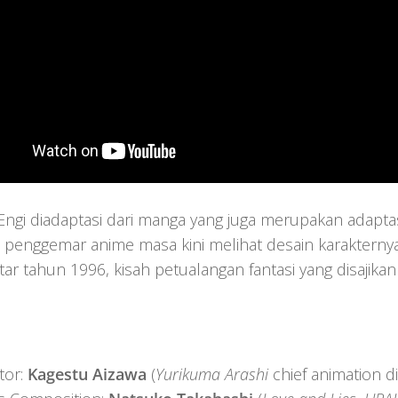
ngi diadaptasi dari manga yang juga merupakan adapta
 penggemar anime masa kini melihat desain karaktern
ekitar tahun 1996, kisah petualangan fantasi yang disa
tor:
Kagestu Aizawa
(
Yurikuma Arashi
chief animation di