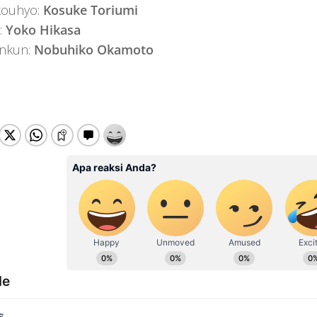
kouhyo:
Kosuke Toriumi
:
Yoko Hikasa
nkun:
Nobuhiko Okamoto