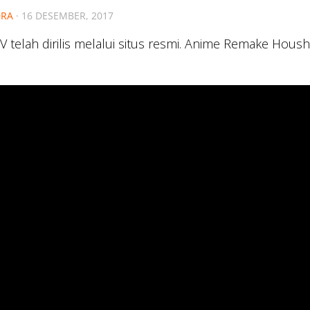
RA
·
16 DESEMBER, 2017
 telah dirilis melalui situs resmi. Anime Remake Houshi