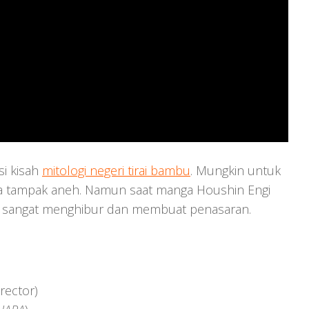
si kisah
mitologi negeri tirai bambu
. Mungkin untuk
ya tampak aneh. Namun saat manga Houshin Engi
jikan sangat menghibur dan membuat penasaran.
rector)