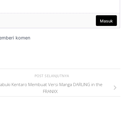
POST SELANJUTNYA
abuki Kentaro Membuat Versi Manga DARLING in the
FRANXX