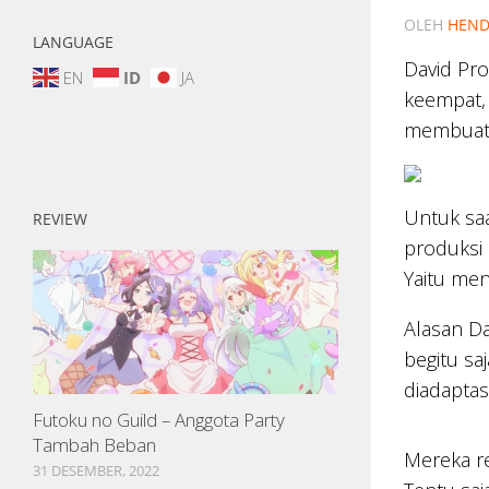
OLEH
HEND
LANGUAGE
David Pro
EN
ID
JA
keempat,
membua
Untuk saa
REVIEW
produksi 
Yaitu me
Alasan D
begitu sa
diadaptas
Futoku no Guild – Anggota Party
Tambah Beban
Mereka r
31 DESEMBER, 2022