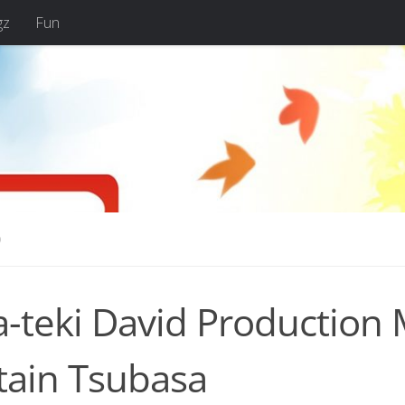
gz
Fun
O
a-teki David Productio
tain Tsubasa