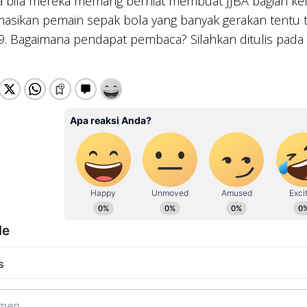
a bila mereka memang berniat membuat JJBA bagian keli
asikan pemain sepak bola yang banyak gerakan tentu
. Bagaimana pendapat pembaca? Silahkan ditulis pada