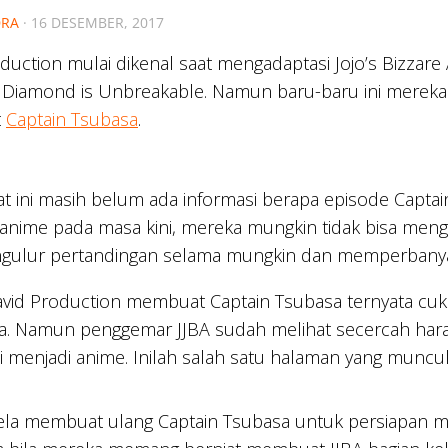
RA
·
16 DESEMBER, 2017
duction mulai dikenal saat mengadaptasi Jojo’s Bizzar
 Diamond is Unbreakable. Namun baru-baru ini mere
t
Captain Tsubasa
.
t ini masih belum ada informasi berapa episode Capta
anime pada masa kini, mereka mungkin tidak bisa mengg
ngulur pertandingan selama mungkin dan memperban
avid Production membuat Captain Tsubasa ternyata cuk
ja. Namun penggemar JJBA sudah melihat secercah hara
i menjadi anime. Inilah salah satu halaman yang muncul 
ela membuat ulang Captain Tsubasa untuk persiapan m