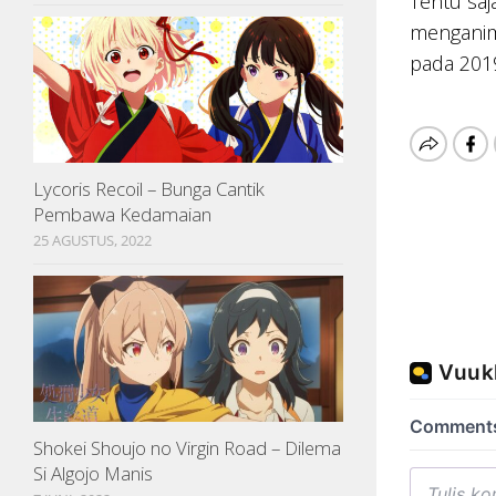
Tentu saj
menganim
pada 2019
Lycoris Recoil – Bunga Cantik
Pembawa Kedamaian
25 AGUSTUS, 2022
Shokei Shoujo no Virgin Road – Dilema
Si Algojo Manis