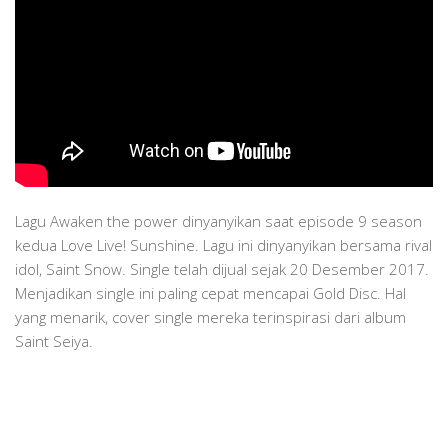
Lagu Awaken the power dinyanyikan saat episode 9 season
kedua Love Live! Sunshine. Lagu ini dinyanyikan bersama rival
idol, Saint Snow. Single telah dijual sejak 20 Desember 2017.
Menjadikan single ini paling cepat mencapai Gold Disc. Hal
yang menarik, cover single mereka terinspirasi dari album
Saint Seiya.