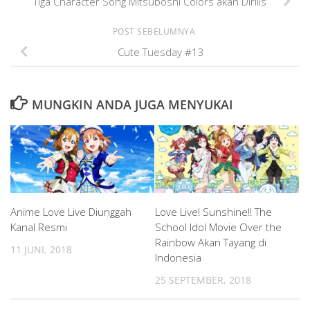
Tiga Character Song Mitsuboshi Colors akan Dirilis
POST SEBELUMNYA
Cute Tuesday #13
MUNGKIN ANDA JUGA MENYUKAI
Anime Love Live Diunggah
Love Live! Sunshine!! The
Kanal Resmi
School Idol Movie Over the
Rainbow Akan Tayang di
11 JUNI, 2018
Indonesia
25 SEPTEMBER, 2018