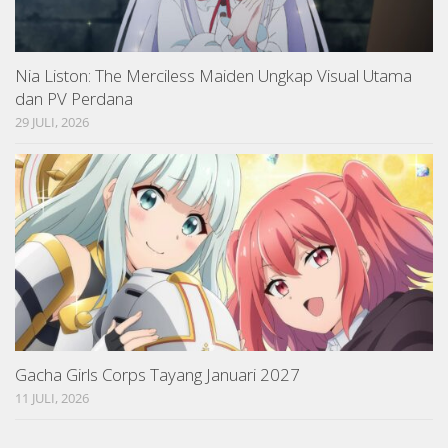
Nia Liston: The Merciless Maiden Ungkap Visual Utama
dan PV Perdana
29 JULI, 2026
Gacha Girls Corps Tayang Januari 2027
11 JULI, 2026