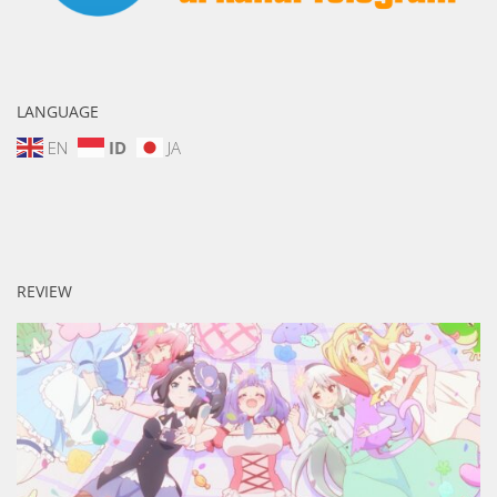
LANGUAGE
EN
ID
JA
REVIEW