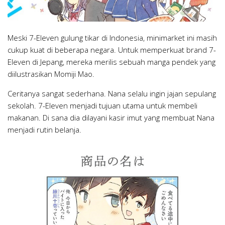
Meski 7-Eleven gulung tikar di Indonesia, minimarket ini masih
cukup kuat di beberapa negara. Untuk memperkuat brand 7-
Eleven di Jepang, mereka merilis sebuah manga pendek yang
diilustrasikan Momiji Mao.
Ceritanya sangat sederhana. Nana selalu ingin jajan sepulang
sekolah. 7-Eleven menjadi tujuan utama untuk membeli
makanan. Di sana dia dilayani kasir imut yang membuat Nana
menjadi rutin belanja.