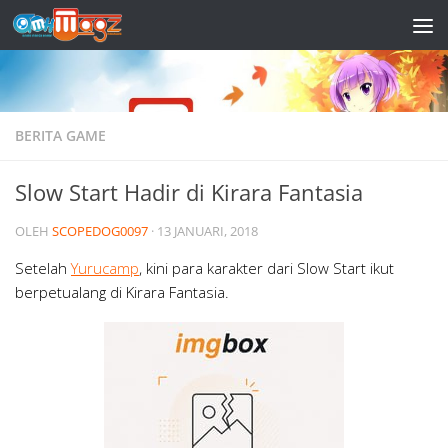
Skip to content
BERITA GAME
Slow Start Hadir di Kirara Fantasia
OLEH
SCOPEDOG0097
·
13 JANUARI, 2018
Setelah
Yurucamp
, kini para karakter dari Slow Start ikut
berpetualang di Kirara Fantasia.