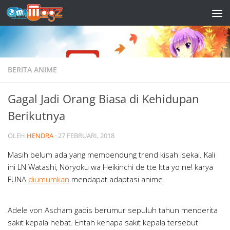
Skip to content
BERITA ANIME
Gagal Jadi Orang Biasa di Kehidupan
Berikutnya
OLEH
HENDRA
·
27 FEBRUARI, 2018
Masih belum ada yang membendung trend kisah isekai. Kali
ini LN Watashi, Nōryoku wa Heikinchi de tte Itta yo ne! karya
FUNA
diumumkan
mendapat adaptasi anime.
Adele von Ascham gadis berumur sepuluh tahun menderita
sakit kepala hebat. Entah kenapa sakit kepala tersebut