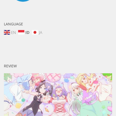
LANGUAGE
EN
ID
JA
REVIEW