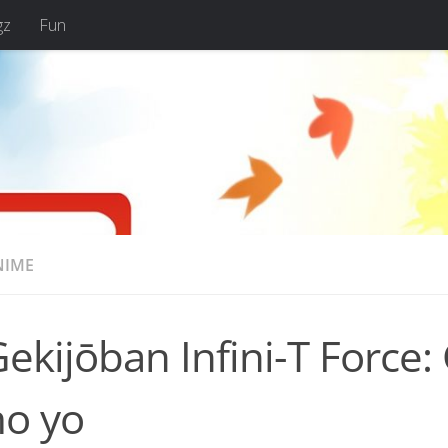
gz
Fun
NIME
ekijōban Infini-T Force
o yo