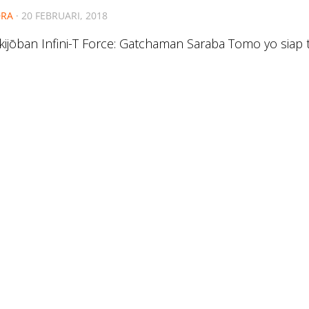
RA
·
20 FEBRUARI, 2018
ijōban Infini-T Force: Gatchaman Saraba Tomo yo siap t