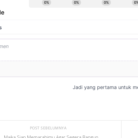
POST SEBELUMNYA
Maika Siap Memarahimu Agar Segera Bangun