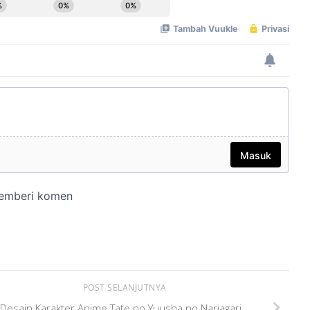
POST SELANJUTNYA
Desain Karakter Anime Tate no Yuusha no Nariagari