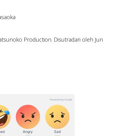
asaoka
tsunoko Production. Disutradari oleh Jun