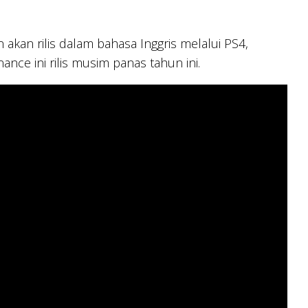
an rilis dalam bahasa Inggris melalui PS4,
ce ini rilis musim panas tahun ini.