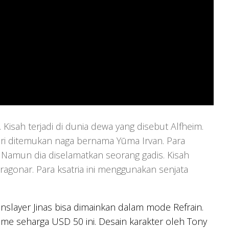
isah terjadi di dunia dewa yang disebut Alfheim.
hari ditemukan naga bernama Yūma Irvan. Para
 Namun dia diselamatkan seorang gadis. Kisah
agonar. Para ksatria ini menggunakan senjata
gonslayer Jinas bisa dimainkan dalam mode Refrain.
ame seharga USD 50 ini. Desain karakter oleh Tony