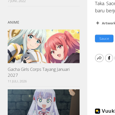
7 JUNI, 2022
Taka. Sao
baru berj
ANIME
Artwor
Sauce
Gacha Girls Corps Tayang Januari
2027
11 JULI, 2026