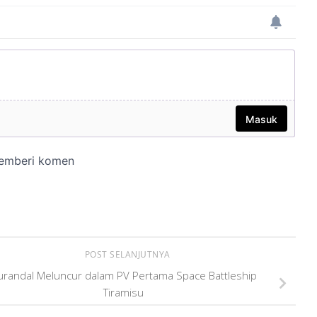
POST SELANJUTNYA
urandal Meluncur dalam PV Pertama Space Battleship
Tiramisu