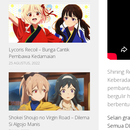
Lycoris Recoil – Bunga Cantik
Pembawa Kedamaian
25 AGUSTUS, 2022
Shining R
Keberadaa
pembantai
bergulir 
berbentuk
Shokei Shoujo no Virgin Road – Dilema
Selain gr
Si Algojo Manis
Semua DLC