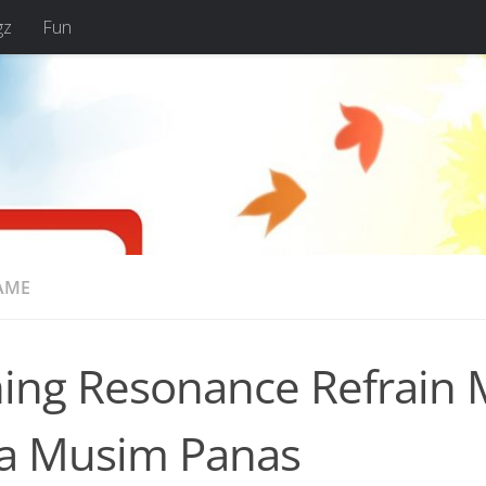
gz
Fun
AME
ning Resonance Refrain
a Musim Panas