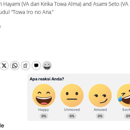
ri Hayami (VA dari Kirika Towa Alma) and Asami Seto (V
udul “Towa Iro no Aria.”
k