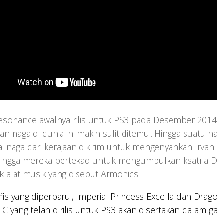
esonance awalnya rilis untuk PS3 pada Desember 2014. K
n naga di dunia ini makin sulit ditemui. Hingga suatu 
 naga dari kerajaan dikirim untuk mengenyahkan Irvan.
hingga mereka bertekad untuk mengumpulkan ksatria Dr
 alat musik yang disebut Armonics.
afis yang diperbarui, Imperial Princess Excella dan Dra
 yang telah dirilis untuk PS3 akan disertakan dalam g