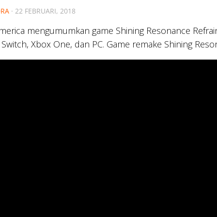
RA
·
22 FEBRUARI, 2018
merica mengumumkan game Shining Resonance Refrain ak
Switch, Xbox One, dan PC. Game remake Shining Resonan