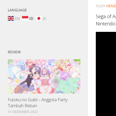
OLEH
HEND
LANGUAGE
Sega of A
EN
ID
JA
Nintendo 
REVIEW
Futoku no Guild – Anggota Party
Tambah Beban
31 DESEMBER, 2022