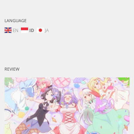
LANGUAGE
EN
ID
JA
REVIEW