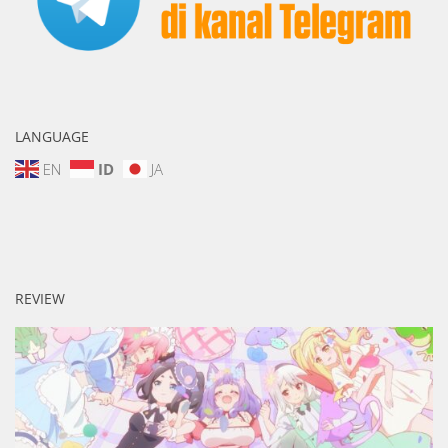
LANGUAGE
EN
ID
JA
REVIEW