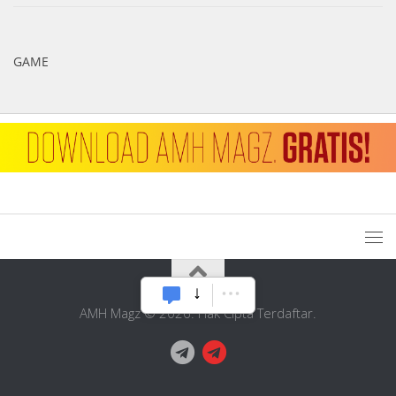
GAME
AMH Magz © 2026. Hak Cipta Terdaftar.