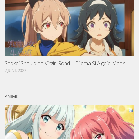
Shokei Shoujo no Virgin Road – Dilema Si Algojo Manis
7 JUNI, 2022
ANIME