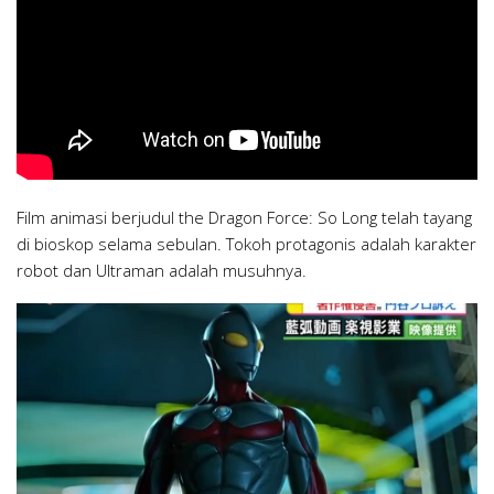
Film animasi berjudul the Dragon Force: So Long telah tayang
di bioskop selama sebulan. Tokoh protagonis adalah karakter
robot dan Ultraman adalah musuhnya.