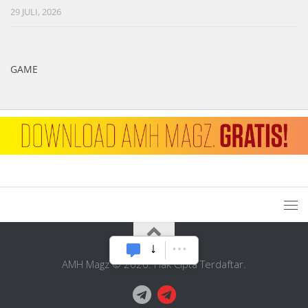
29 JULI, 2026
GAME
AMH Magz © 2026. Hak Cipta Terdaftar.