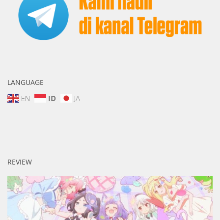
LANGUAGE
EN
ID
JA
REVIEW