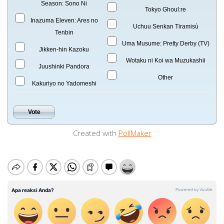
Season: Sono Ni
Tokyo Ghoul:re
Inazuma Eleven: Ares no
Uchuu Senkan Tiramisù
Tenbin
Uma Musume: Pretty Derby (TV)
Jikken-hin Kazoku
Wotaku ni Koi wa Muzukashii
Juushinki Pandora
Other
Kakuriyo no Yadomeshi
Created with
PollMaker