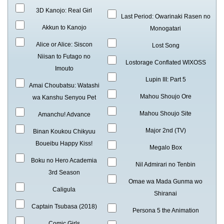
3D Kanojo: Real Girl
Last Period: Owarinaki Rasen no
Akkun to Kanojo
Monogatari
Alice or Alice: Siscon
Lost Song
Niisan to Futago no
Lostorage Conflated WIXOSS
Imouto
Lupin III: Part 5
Amai Choubatsu: Watashi
Mahou Shoujo Ore
wa Kanshu Senyou Pet
Mahou Shoujo Site
Amanchu! Advance
Major 2nd (TV)
Binan Koukou Chikyuu
Boueibu Happy Kiss!
Megalo Box
Boku no Hero Academia
Nil Admirari no Tenbin
3rd Season
Omae wa Mada Gunma wo
Caligula
Shiranai
Captain Tsubasa (2018)
Persona 5 the Animation
Comic Girls