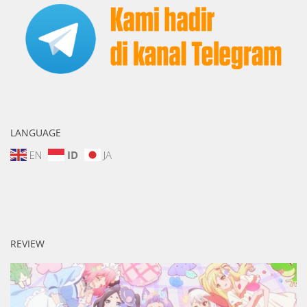
LANGUAGE
EN
ID
JA
REVIEW