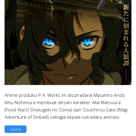
Anime produksi P.A. Works ini disutradarai Masahiro Ando.
Kinu Nishimura membuat desain karakter. Mai Matsuura
(Food Wars! Shokugeki no Soma) dan Souichirou Sako (Magi:
Adventure of Sinbad) sebagai kepala sutradara animasi.
Sauce