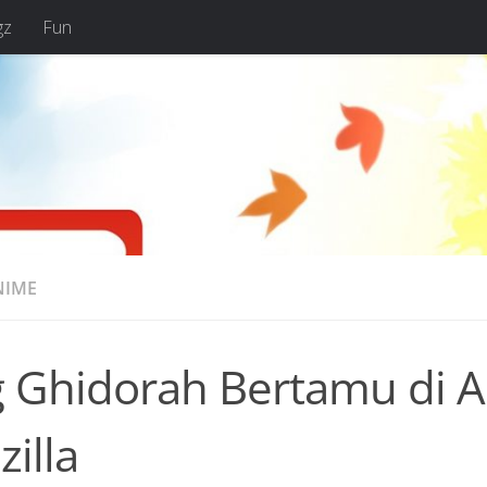
gz
Fun
NIME
g Ghidorah Bertamu di 
illa