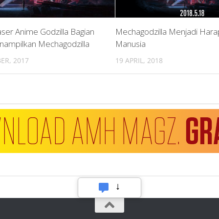
ser Anime Godzilla Bagian
Mechagodzilla Menjadi Har
ampilkan Mechagodzilla
Manusia
ER, 2017
19 APRIL, 2018
Hubungi Kami