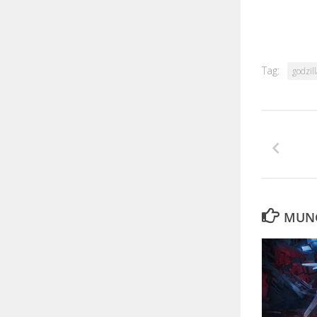
Tag:
godzill
MUNG