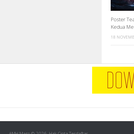
Poster Tea
Kedua Men
18 NOVEMB
AMH Magz © 2026. Hak Cipta Terdaftar.