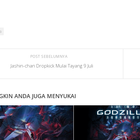
a
POST SEBELUMNYA
Jashin-chan Dropkick Mulai Tayang 9 Juli
KIN ANDA JUGA MENYUKAI