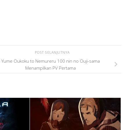
POST SELANJUTNYA
Yume Oukoku to Nemureru 100 nin no Ouji-sama
Menampilkan PV Pertama