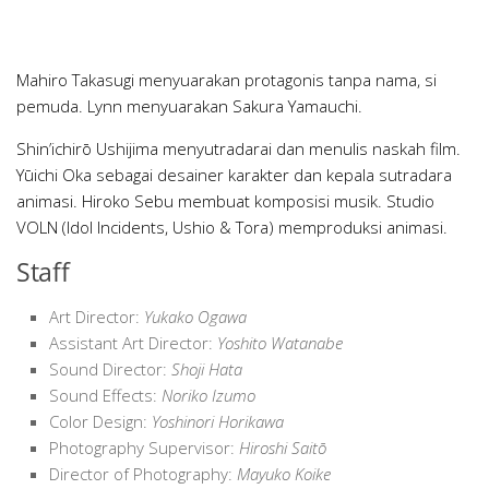
Mahiro Takasugi menyuarakan protagonis tanpa nama, si
pemuda. Lynn menyuarakan Sakura Yamauchi.
Shin’ichirō Ushijima menyutradarai dan menulis naskah film.
Yūichi Oka sebagai desainer karakter dan kepala sutradara
animasi. Hiroko Sebu membuat komposisi musik. Studio
VOLN (Idol Incidents, Ushio & Tora) memproduksi animasi.
Staff
Art Director:
Yukako Ogawa
Assistant Art Director:
Yoshito Watanabe
Sound Director:
Shoji Hata
Sound Effects:
Noriko Izumo
Color Design:
Yoshinori Horikawa
Photography Supervisor:
Hiroshi Saitō
Director of Photography:
Mayuko Koike