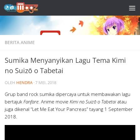
Skip to content
BERITA ANIME
Sumika Menyanyikan Lagu Tema Kimi
no Suizō o Tabetai
OLEH
HENDRA
·
7 MEI, 2018
Grup band rock sumika dipercaya untuk membawakan lagu
bertajuk
Fanfare
. Anime movie
Kimi no Suizō o Tabetai
atau
juga dikenal “Let Me Eat Your Pancreas” tayang 1 September
2018.