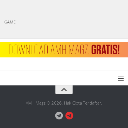
GAME
AMH Magz © 2026. Hak Cipta Terdaftar.