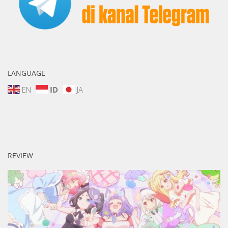
LANGUAGE
EN
ID
JA
REVIEW