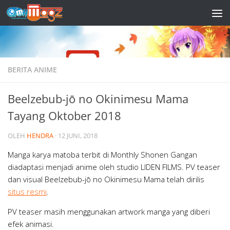
Skip to content
BERITA ANIME
Beelzebub-jō no Okinimesu Mama
Tayang Oktober 2018
OLEH
HENDRA
·
12 JUNI, 2018
Manga karya matoba terbit di Monthly Shonen Gangan
diadaptasi menjadi anime oleh studio LIDEN FILMS. PV teaser
dan visual Beelzebub-jō no Okinimesu Mama telah dirilis
situs resmi
.
PV teaser masih menggunakan artwork manga yang diberi
efek animasi.