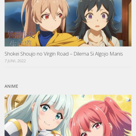
Shokei Shoujo no Virgin Road – Dilema Si Algojo Manis
7 JUNI, 2022
ANIME