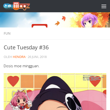
Skip to content
FUN
Cute Tuesday #36
OLEH
HENDRA
·
26 JUNI, 2018
Dosis moe mingguan.