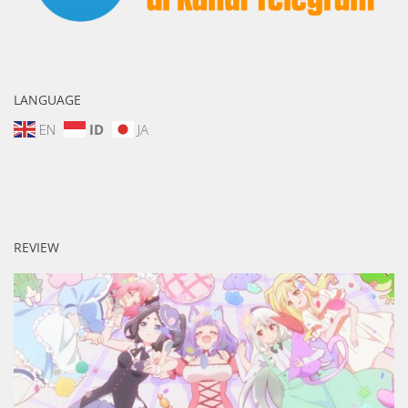
LANGUAGE
EN
ID
JA
REVIEW