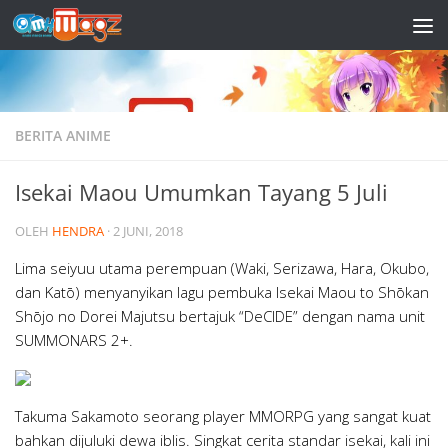
Skip to content
BERITA ANIME
Isekai Maou Umumkan Tayang 5 Juli
OLEH
HENDRA
·
2 JUNI, 2018
Lima seiyuu utama perempuan (Waki, Serizawa, Hara, Okubo,
dan Katō) menyanyikan lagu pembuka Isekai Maou to Shōkan
Shōjo no Dorei Majutsu bertajuk “DeCIDE” dengan nama unit
SUMMONARS 2+.
Takuma Sakamoto seorang player MMORPG yang sangat kuat
bahkan dijuluki dewa iblis. Singkat cerita standar isekai, kali ini