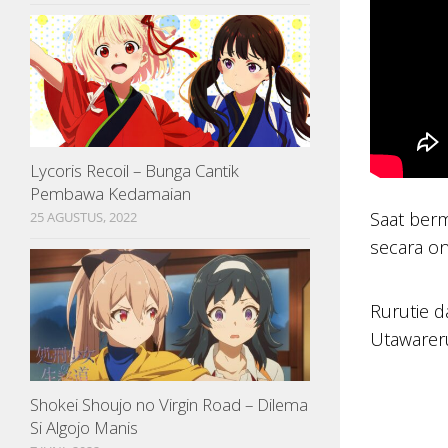
Lycoris Recoil – Bunga Cantik
Pembawa Kedamaian
Saat berm
25 AGUSTUS, 2022
secara on
Rurutie 
Utawareru
Shokei Shoujo no Virgin Road – Dilema
Si Algojo Manis