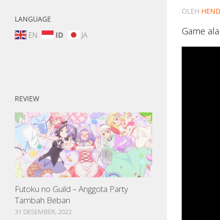
OLEH
HEND
LANGUAGE
Game ala
EN
ID
JA
REVIEW
Futoku no Guild – Anggota Party
Tambah Beban
31 DESEMBER, 2022