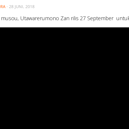
RA
·
28 JUNI, 2018
 musou, Utawarerumono Zan rilis 27 September untuk 