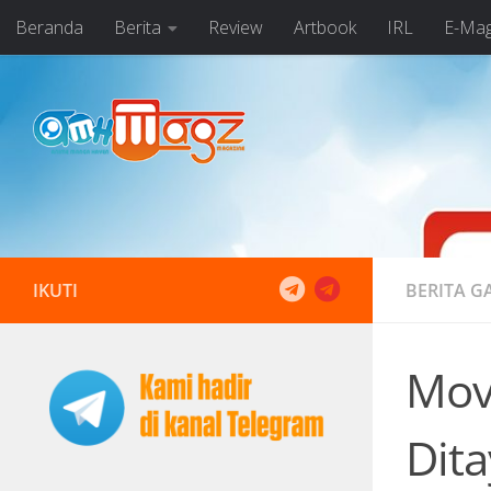
Beranda
Berita
Review
Artbook
IRL
E-Ma
Skip to content
IKUTI
BERITA G
Mov
Dit