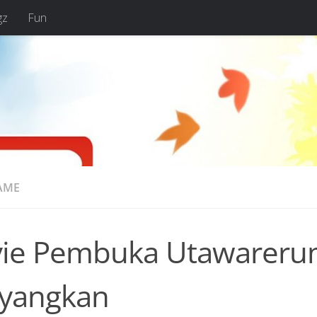
gz
Fun
AME
ie Pembuka Utawareru
ayangkan