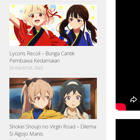
Lycoris Recoil – Bunga Cantik
Pembawa Kedamaian
25 AGUSTUS, 2022
Shokei Shoujo no Virgin Road – Dilema
Si Algojo Manis