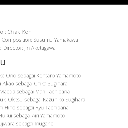
or: Chiaki Kon
s Composition: Susumu Yamakawa
 Director: Jin Aketagawa
uu
ke Ono sebagai Kentarō Yamamoto
u Akao sebagai Chika Sugihara
 Maeda sebagai Mari Tachibana
uki Okitsu sebagai Kazuhiko Sugihara
hi Hino sebagai Ryū Tachibana
Nukui sebagai Airi Yamamoto
Fujiwara sebagai Inugane