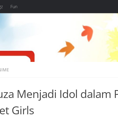
gz
Fun
NIME
uza Menjadi Idol dalam 
et Girls