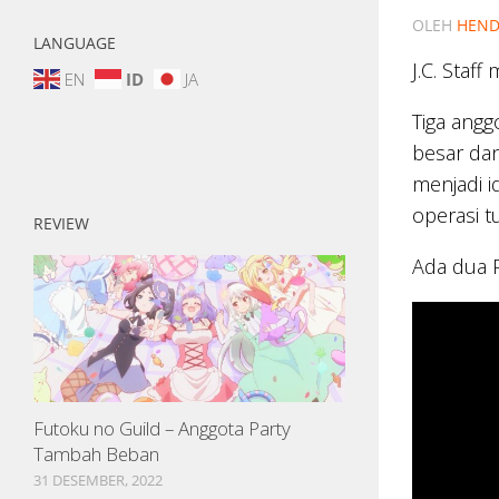
OLEH
HEND
LANGUAGE
J.C. Staf
EN
ID
JA
Tiga ang
besar dan
menjadi i
operasi t
REVIEW
Ada dua P
Futoku no Guild – Anggota Party
Tambah Beban
31 DESEMBER, 2022