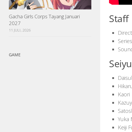
Staff
Gacha Girls Corps Tayang Januari
2027
11 JULI, 2026
Direct
Serie
Sound
GAME
Seiy
Daisu
Hikar
Kaori
Kazuy
Satos
Yuka 
Keiji 