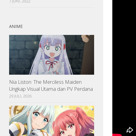
7 JUNI, 2022
ANIME
Nia Liston: The Merciless Maiden
Ungkap Visual Utama dan PV Perdana
29 JULI, 2026