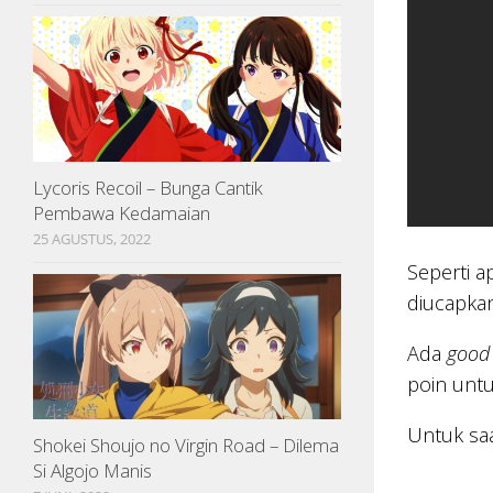
Lycoris Recoil – Bunga Cantik
Pembawa Kedamaian
25 AGUSTUS, 2022
Seperti a
diucapkan
Ada
good
poin unt
Untuk saa
Shokei Shoujo no Virgin Road – Dilema
Si Algojo Manis