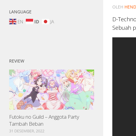
OLEH
HEND
LANGUAGE
D-Techno
EN
ID
JA
Sebuah p
REVIEW
Futoku no Guild – Anggota Party
Tambah Beban
31 DESEMBER, 2022