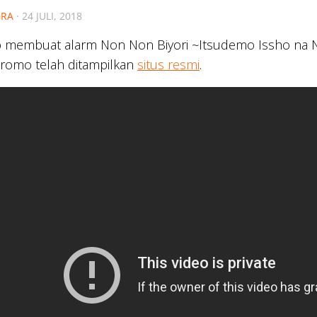
RA
·
24 JULI, 2018
 membuat alarm Non Non Biyori ~Itsudemo Issho na Non
romo telah ditampilkan
situs resmi
.