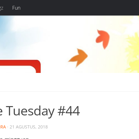
gz
Fun
e Tuesday #44
RA
·
21 AGUSTUS, 2018