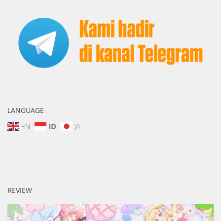
LANGUAGE
EN
ID
JA
REVIEW