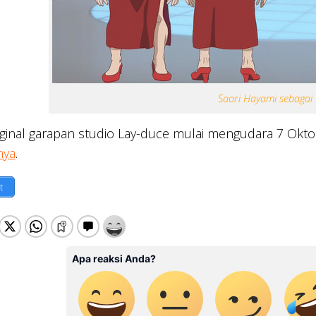
Saori Hayami sebagai 
ginal garapan studio Lay-duce mulai mengudara 7 Okto
nya
.
t