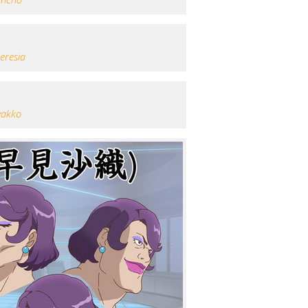
eresia
yakko