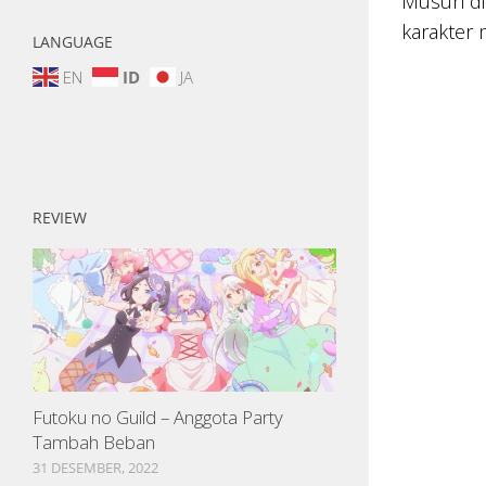
Musuh di 
karakter
LANGUAGE
EN
ID
JA
REVIEW
Futoku no Guild – Anggota Party
Tambah Beban
31 DESEMBER, 2022