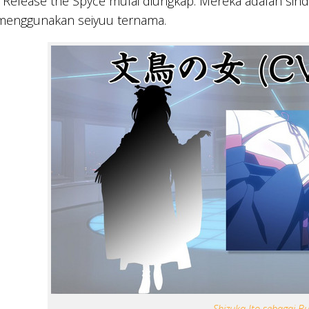
Release the Spyce mulai diungkap. Mereka adalah sind
 menggunakan seiyuu ternama.
Shizuka Ito sebagai B