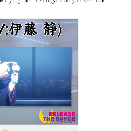
ikat yang dikenal sebagai Mohryou. Keempat
uncho