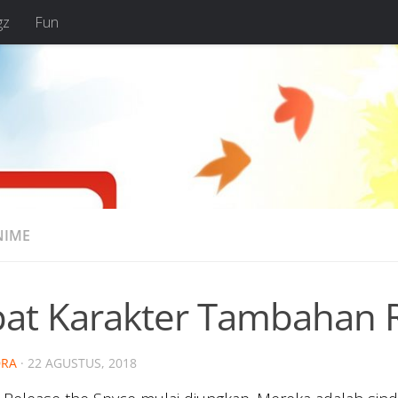
gz
Fun
NIME
at Karakter Tambahan R
RA
·
22 AGUSTUS, 2018