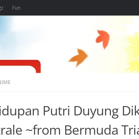
gz
Fun
NIME
idupan Putri Duyung Dik
trale ~from Bermuda Tri