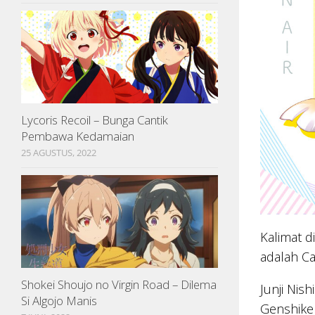
Lycoris Recoil – Bunga Cantik
Pembawa Kedamaian
25 AGUSTUS, 2022
Kalimat d
adalah Ca
Shokei Shoujo no Virgin Road – Dilema
Junji Nis
Si Algojo Manis
Genshiken