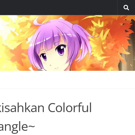
isahkan Colorful
angle~