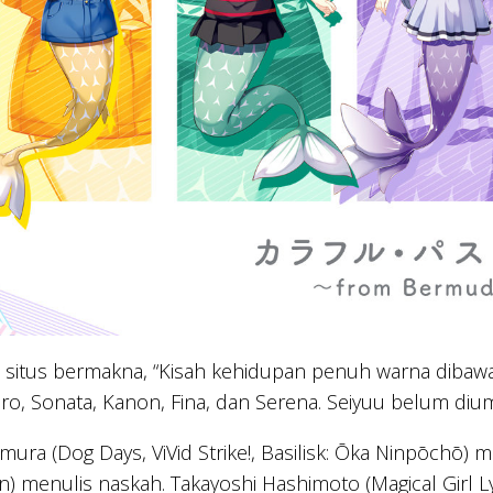
i situs bermakna, “Kisah kehidupan penuh warna dibawak
ro, Sonata, Kanon, Fina, dan Serena. Seiyuu belum di
himura (Dog Days, ViVid Strike!, Basilisk: Ōka Ninpōchō) m
) menulis naskah. Takayoshi Hashimoto (Magical Girl L