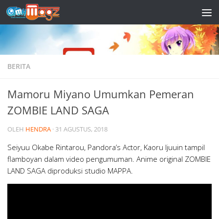
Skip to content
BERITA
Mamoru Miyano Umumkan Pemeran
ZOMBIE LAND SAGA
OLEH
HENDRA
·
31 AGUSTUS, 2018
Seiyuu Okabe Rintarou, Pandora’s Actor, Kaoru Ijuuin tampil
flamboyan dalam video pengumuman. Anime original ZOMBIE
LAND SAGA diproduksi studio MAPPA.