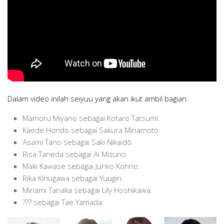
Dalam video inilah seiyuu yang akan ikut ambil bagian.
Mamoru Miyano sebagai Kotaro Tatsumi.
Kaede Hondo sebagai Sakura Minamoto.
Asami Tano sebagai Saki Nikaidō.
Risa Taneda sebagai Ai Mizuno.
Maki Kawase sebagai Junko Konno.
Rika Kinugawa sebagai Yuugiri.
Minami Tanaka sebagai Lily Hoshikawa.
??? sebagai Tae Yamada.